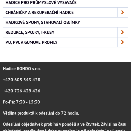
HADICE PRO PRŮMYSLOVÉ VYSAVAČE
CHRÁNIČKY A REKUPERAČNÍ HADICE
HADICOVÉ SPONY, STAHOVACÍ OBJÍMKY
REDUKCE, SPOJKY, T-KUSY
PU, PVC A GUMOVÉ PROFILY
Hadice RONDO s.r.o.
+420 605 343 428
+420 736 439 436
Po-Pá: 7:30 - 15:30
Většina produktů k odesláni do 72 hodin.
Odesílání objednávek probíhá v pondělí a ve čtvrtek. Závisí na času
objednání, prodloužená doba expedice je při objednání o víkendu