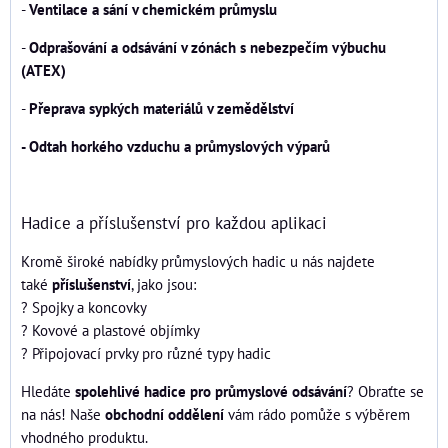
-
Ventilace a sání v chemickém průmyslu
-
Odprašování a odsávání v zónách s nebezpečím výbuchu
(ATEX)
-
Přeprava sypkých materiálů v zemědělství
- Odtah horkého vzduchu a průmyslových výparů
Hadice a příslušenství pro každou aplikaci
Kromě široké nabídky průmyslových hadic u nás najdete
také
příslušenství
, jako jsou:
? Spojky a koncovky
? Kovové a plastové objímky
? Připojovací prvky pro různé typy hadic
Hledáte
spolehlivé hadice pro průmyslové odsávání
? Obraťte se
na nás! Naše
obchodní oddělení
vám rádo pomůže s výběrem
vhodného produktu.