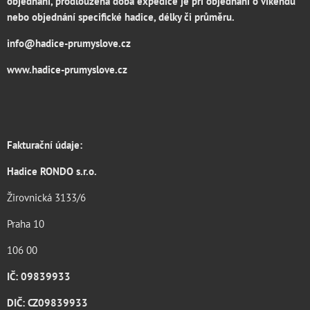
objednání, prodloužená doba expedice je při objednání o víkendu
nebo objednání specifické hadice, délky či průměru.
info@hadice-prumyslove.cz
www.hadice-prumyslove.cz
Fakturační údaje:
Hadice RONDO s.r.o.
Žirovnická 3133/6
Praha 10
106 00
IČ: 09839933
DIČ: CZ09839933