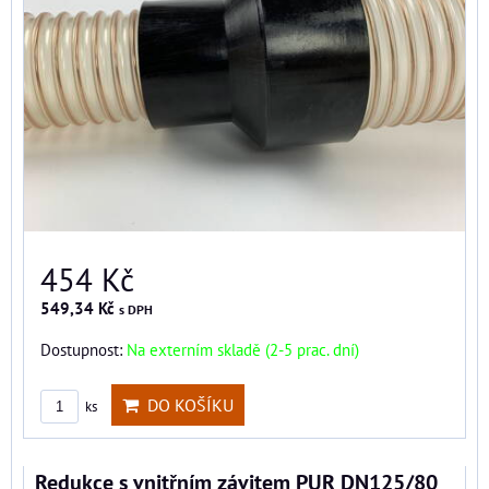
454 Kč
549,34 Kč
s DPH
Dostupnost:
Na externím skladě (2-5 prac. dní)
DO KOŠÍKU
ks
Redukce s vnitřním závitem PUR DN125/80