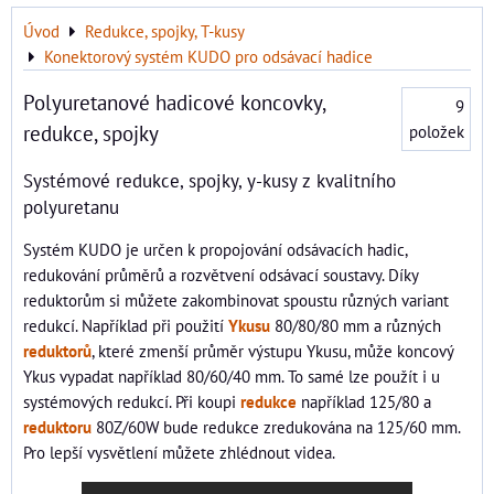
Úvod
Redukce, spojky, T-kusy
Konektorový systém KUDO pro odsávací hadice
Polyuretanové hadicové koncovky,
9
redukce, spojky
položek
Systémové redukce, spojky, y-kusy z kvalitního
polyuretanu
Systém KUDO je určen k propojování odsávacích hadic,
redukování průměrů a rozvětvení odsávací soustavy. Díky
reduktorům si můžete zakombinovat spoustu různých variant
redukcí. Například při použití
Ykusu
80/80/80 mm a různých
reduktorů
, které zmenší průměr výstupu Ykusu, může koncový
Ykus vypadat například 80/60/40 mm. To samé lze použít i u
systémových redukcí. Při koupi
redukce
například 125/80 a
reduktoru
80Z/60W bude redukce zredukována na 125/60 mm.
Pro lepší vysvětlení můžete zhlédnout videa.