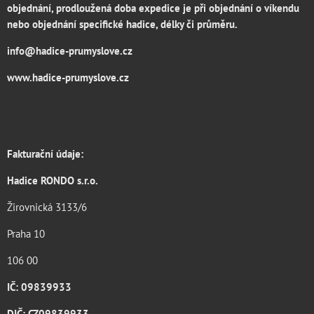
objednání, prodloužená doba expedice je při objednání o víkendu
nebo objednání specifické hadice, délky či průměru.
info@hadice-prumyslove.cz
www.hadice-prumyslove.cz
Fakturační údaje:
Hadice RONDO s.r.o.
Žirovnická 3133/6
Praha 10
106 00
IČ: 09839933
DIČ: CZ09839933