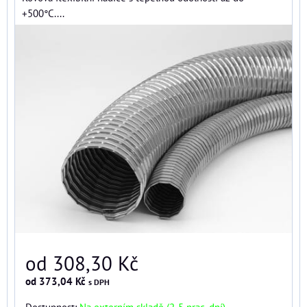
+500°C....
od 308,30 Kč
od 373,04 Kč
s DPH
Dostupnost:
Na externím skladě (2-5 prac. dní)