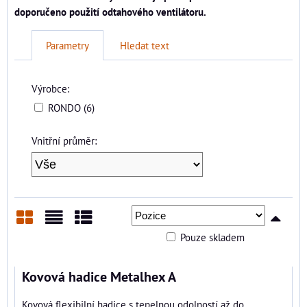
doporučeno použití odtahového ventilátoru.
Parametry
Hledat text
Výrobce:
RONDO (6)
Vnitřní průměr:
Pouze skladem
Mřížka
Seznam
Tabulka
Kovová hadice Metalhex A
Kovová flexibilní hadice s tepelnou odolností až do