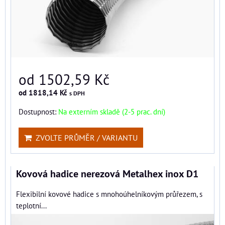
od 1502,59 Kč
od 1818,14 Kč
s DPH
Dostupnost:
Na externím skladě (2-5 prac. dní)
ZVOLTE PRŮMĚR / VARIANTU
Kovová hadice nerezová Metalhex inox D1
Flexibilní kovové hadice s mnohoúhelníkovým průřezem, s
teplotní...