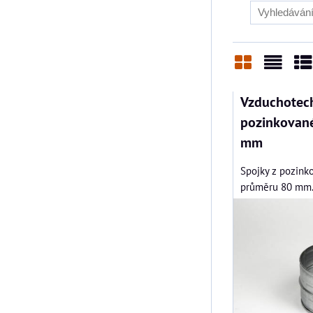
Mřížka
Sezn
Ta
Vzduchotech
pozinkovan
mm
Spojky z pozink
průměru 80 mm. 