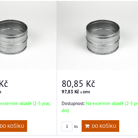
Kč
80,85 Kč
97,83 Kč
H
s DPH
externím skladě (2-5 prac.
Dostupnost:
Na externím skladě (2-5 pr
dní)
DO KOŠÍKU
DO KOŠÍKU
ks