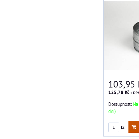
103,95 
125,78 Kč
s DP
Dostupnost:
Na 
dní)
ks