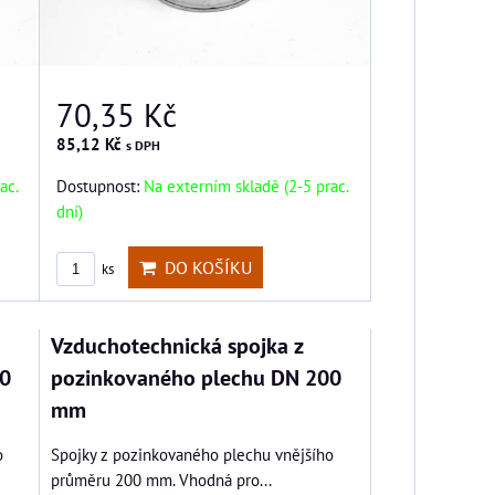
70,35 Kč
85,12 Kč
s DPH
ac.
Dostupnost:
Na externím skladě (2-5 prac.
dní)
DO KOŠÍKU
ks
Vzduchotechnická spojka z
0
pozinkovaného plechu DN 200
mm
o
Spojky z pozinkovaného plechu vnějšího
průměru 200 mm. Vhodná pro...