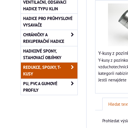
VENTILAČNÍ, ODSÁVACÍ
HADICE TYPU KLIN
HADICE PRO PRŮMYSLOVÉ
VYSAVAČE
CHRÁNIČKY A
REKUPERAČNÍ HADICE
HADICOVÉ SPONY,
Y-kusy z pozi
STAHOVACÍ OBJÍMKY
Y-kusy z pozink
vzduchotechnick
REDUKCE, SPOJKY, T-
kategorii nabízí
KUSY
Jestli nenajdete
PU, PVC A GUMOVÉ
PROFILY
Hledat tex
Prohledat výsl