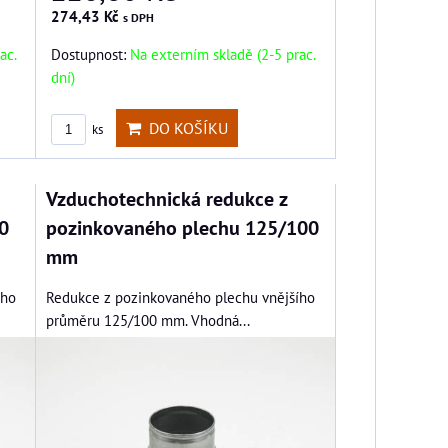
274,43 Kč
s DPH
ac.
Dostupnost:
Na externím skladě (2-5 prac.
dní)
DO KOŠÍKU
ks
Vzduchotechnická redukce z
0
pozinkovaného plechu 125/100
mm
ího
Redukce z pozinkovaného plechu vnějšího
průměru 125/100 mm. Vhodná...