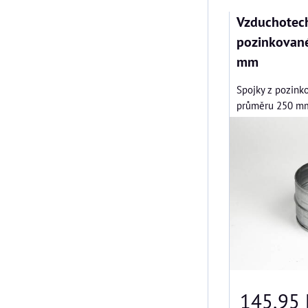
Vzduchotech
pozinkovan
mm
Spojky z pozink
průměru 250 mm.
145,95 