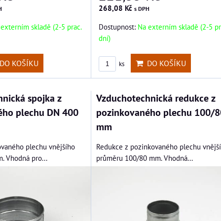
268,08 Kč
H
s DPH
externím skladě (2-5 prac.
Dostupnost:
Na externím skladě (2-5 pr
dní)
DO KOŠÍKU
DO KOŠÍKU
ks
nická spojka z
Vzduchotechnická redukce z
ého plechu DN 400
pozinkovaného plechu 100/8
mm
ovaného plechu vnějšího
Redukce z pozinkovaného plechu vnějš
 Vhodná pro...
průměru 100/80 mm. Vhodná...