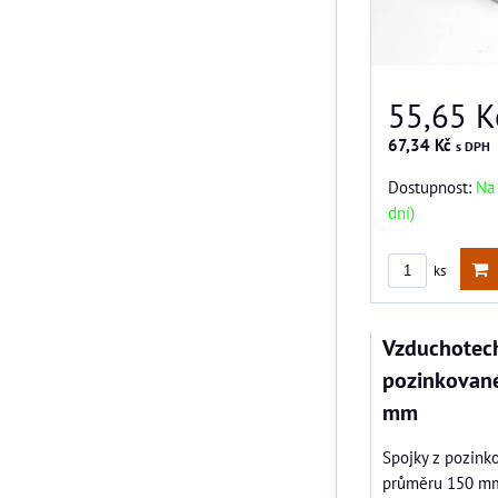
55,65 K
67,34 Kč
s DPH
Dostupnost:
Na 
dní)
ks
Vzduchotech
pozinkovan
mm
Spojky z pozink
průměru 150 mm.