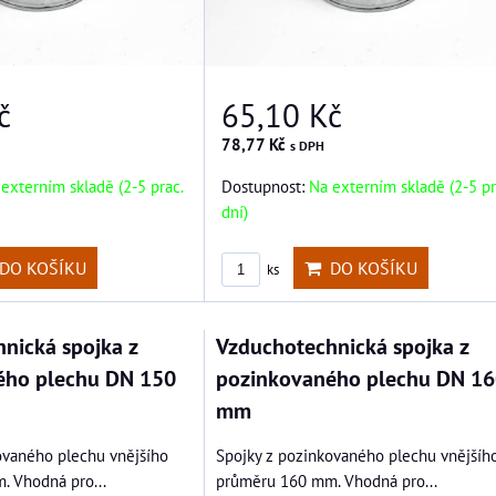
č
65,10 Kč
78,77 Kč
s DPH
externím skladě (2-5 prac.
Dostupnost:
Na externím skladě (2-5 pr
dní)
DO KOŠÍKU
DO KOŠÍKU
ks
nická spojka z
Vzduchotechnická spojka z
ého plechu DN 150
pozinkovaného plechu DN 16
mm
ovaného plechu vnějšího
Spojky z pozinkovaného plechu vnějšíh
 Vhodná pro...
průměru 160 mm. Vhodná pro...