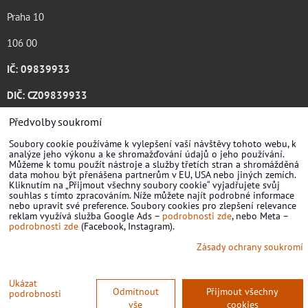
Praha 10
106 00
IČ: 09839933
DIČ: CZ09839933
Katalog ke stažení .pdf
Předvolby soukromí
Soubory cookie používáme k vylepšení vaší návštěvy tohoto webu, k
analýze jeho výkonu a ke shromažďování údajů o jeho používání.
Můžeme k tomu použít nástroje a služby třetích stran a shromážděná
data mohou být přenášena partnerům v EU, USA nebo jiných zemích.
Kliknutím na „Přijmout všechny soubory cookie“ vyjadřujete svůj
souhlas s tímto zpracováním. Níže můžete najít podrobné informace
nebo upravit své preference. Soubory cookies pro zlepšení relevance
reklam využívá služba Google Ads –
podrobnosti zde
, nebo Meta –
podrobnosti zde
(Facebook, Instagram).
Zásady ochrany soukromí
Předvolby soukromí
Zásady ochrany soukromí
Ukázat
Odmítnout
Přijmout všechny
podrobnosti
vše
cookies