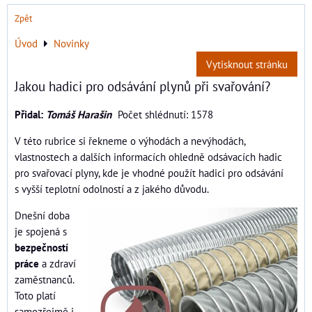
Zpět
Úvod
Novinky
Vytisknout stránku
Jakou hadici pro odsávání plynů při svařování?
Přidal:
Tomáš Harašin
Počet shlédnutí: 1578
V této rubrice si řekneme o výhodách a nevýhodách,
vlastnostech a dalších informacích ohledně odsávacích hadic
pro svařovací plyny, kde je vhodné použít hadici pro odsávání
s vyšší teplotní odolností a z jakého důvodu.
Dnešní doba
je spojená s
bezpečností
práce
a zdraví
zaměstnanců.
Toto platí
samozřejmě i