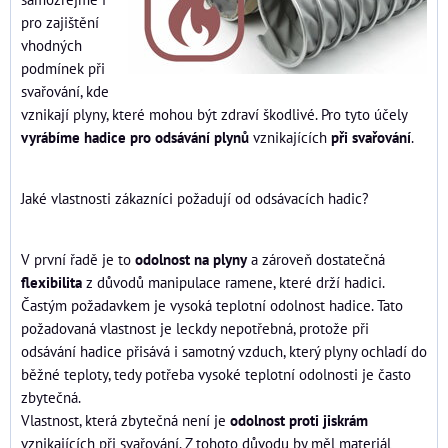
pro zajištění
vhodných
podmínek při
svařování, kde
vznikají plyny, které mohou být zdraví škodlivé. Pro tyto účely
vyrábíme hadice pro odsávání plynů
vznikajících
při svařování
.
Jaké vlastnosti zákazníci požadují od odsávacích hadic?
V první řadě je to
odolnost na plyny
a zároveň dostatečná
flexibilita
z důvodů manipulace ramene, které drží hadici.
Častým požadavkem je vysoká teplotní odolnost hadice. Tato
požadovaná vlastnost je leckdy nepotřebná, protože při
odsávání hadice přisává i samotný vzduch, který plyny ochladí do
běžné teploty, tedy potřeba vysoké teplotní odolnosti je často
zbytečná.
Vlastnost, která zbytečná není je
odolnost proti jiskrám
vznikajících při svařování. Z tohoto důvodu by měl materiál