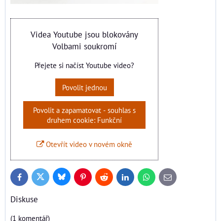
Videa Youtube jsou blokovány
Volbami soukromí
Přejete si načíst Youtube video?
Povolit jednou
Povolit a zapamatovat - souhlas s
druhem cookie: Funkční
Otevřít video v novém okně
Bluesky
Twitter
Facebook
Pinterest
Reddit
LinkedIn
WhatsApp
E-
mail
Diskuse
(1 komentář)