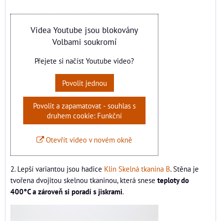
Videa Youtube jsou blokovány
Volbami soukromí
Přejete si načíst Youtube video?
Povolit jednou
Povolit a zapamatovat - souhlas s
druhem cookie: Funkční
Otevřít video v novém okně
2. Lepší variantou jsou hadice
Klin Skelná tkanina B
. Stěna je
tvořena dvojitou skelnou tkaninou, která snese
teploty do
400°C a zároveň si poradí s jiskrami
.