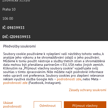
Žirovnická 3133/6
Praha 10
106 00
IČ: 09839933
DIČ: CZ09839933
Katalog ke stažení .pdf
Předvolby soukromí
Soubory cookie používáme k vylepšení vaší návštěvy tohoto webu, k
analýze jeho výkonu a ke shromažďování údajů o jeho používání.
Můžeme k tomu použít nástroje a služby třetích stran a shromážděná
data mohou být přenášena partnerům v EU, USA nebo jiných zemích.
Kliknutím na „Přijmout všechny soubory cookie“ vyjadřujete svůj
souhlas s tímto zpracováním. Níže můžete najít podrobné informace
nebo upravit své preference. Soubory cookies pro zlepšení relevance
reklam využívá služba Google Ads –
podrobnosti zde
, nebo Meta –
podrobnosti zde
(Facebook, Instagram).
Zásady ochrany soukromí
Předvolby soukromí
Zásady ochrany soukromí
Ukázat
Odmítnout
Přijmout všechny
podrobnosti