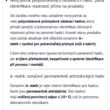
Nový potisk polyuretanových odsávacích hadic: jasná
identifikace vlastností přímo na produktu
Od začátku nového roku zavádíme nový potisk na
naše
polyuretanové průmyslové odsávací hadice
, který
přináší jasnější a jednoznačnou identifikaci klíčových
vlastností přímo na samotné hadici. Kromě názvu produktu
nyní potisk obsahuje dvě důležitá označení:
A–
statik
a
symbol pro potravinářský průmysl (nůž a kalich)
.
Cílem této změny není úprava technických parametrů hadic,
ale
zvýšení přehlednosti, bezpečnosti a správné identifikace
při provozu i montáži
.
A–statik: označení permanentně antistatických hadic
Označení
A–statik
je naše interní identifikace pro hadice,
které jsou
permanentně antistatické
. Tyto hadice
mají
ověřený povrchový odpor ≤ 10⁹ Ω
, což je potvrzeno
laboratorními zkouškami.