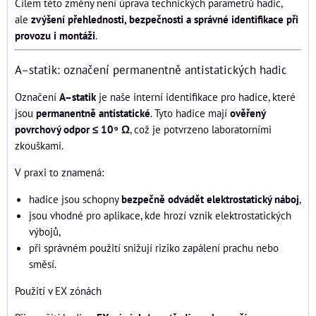
Cílem této změny není úprava technických parametrů hadic,
ale
zvýšení přehlednosti, bezpečnosti a správné identifikace při
provozu i montáži
.
A–statik: označení permanentně antistatických hadic
Označení
A–statik
je naše interní identifikace pro hadice, které
jsou
permanentně antistatické
. Tyto hadice mají
ověřený
povrchový odpor ≤ 10⁹ Ω
, což je potvrzeno laboratorními
zkouškami.
V praxi to znamená:
hadice jsou schopny
bezpečně odvádět elektrostatický náboj
,
jsou vhodné pro aplikace, kde hrozí vznik elektrostatických
výbojů,
při správném použití snižují riziko zapálení prachu nebo
směsí.
Použití v EX zónách