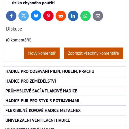
riziko chybného použití
Bluesky
Twitter
Facebook
Pinterest
Reddit
LinkedIn
WhatsApp
E-
mail
Diskuse
(0 komentářů)
Nový komentář
Zobrazit všechny komentáře
HADICE PRO ODSÁVÁNÍ PILIN, HOBLIN, PRACHU
HADICE PRO ZEMĚDĚLSTVÍ
PRŮMYSLOVÉ SACÍ A TLAKOVÉ HADICE
HADICE PUR PRO STYK S POTRAVINAMI
FLEXIBILNÉ KOVOVÉ HADICE METALHEX
UNIVERZÁLNÍ VENTILAČNÍ HADICE