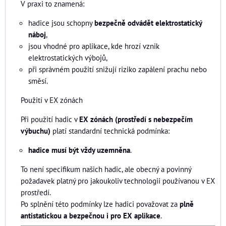
V praxi to znamená:
hadice jsou schopny
bezpečně odvádět elektrostatický
náboj
,
jsou vhodné pro aplikace, kde hrozí vznik
elektrostatických výbojů,
při správném použití snižují riziko zapálení prachu nebo
směsí.
Použití v EX zónách
Při použití hadic v
EX zónách (prostředí s nebezpečím
výbuchu)
platí standardní technická podmínka:
hadice musí být vždy uzemněna
.
To není specifikum našich hadic, ale obecný a povinný
požadavek platný pro jakoukoliv technologii používanou v EX
prostředí.
Po splnění této podmínky lze hadici považovat za
plně
antistatickou a bezpečnou i pro EX aplikace
.