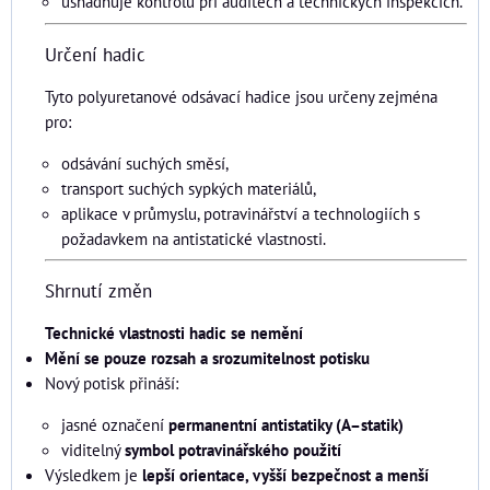
usnadňuje kontrolu při auditech a technických inspekcích.
Určení hadic
Tyto polyuretanové odsávací hadice jsou určeny zejména
pro:
odsávání suchých směsí,
transport suchých sypkých materiálů,
aplikace v průmyslu, potravinářství a technologiích s
požadavkem na antistatické vlastnosti.
Shrnutí změn
Technické vlastnosti hadic se nemění
Mění se pouze rozsah a srozumitelnost potisku
Nový potisk přináší:
jasné označení
permanentní antistatiky (A–statik)
viditelný
symbol potravinářského použití
Výsledkem je
lepší orientace, vyšší bezpečnost a menší