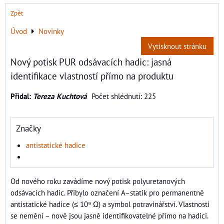
Zpět
Úvod
Novinky
Vytisknout stránku
Nový potisk PUR odsávacích hadic: jasná
identifikace vlastností přímo na produktu
Přidal:
Tereza Kuchtová
Počet shlédnutí: 225
Značky
antistatické hadice
Od nového roku zavádíme nový potisk polyuretanových
odsávacích hadic. Přibylo označení A–statik pro permanentně
antistatické hadice (≤ 10⁹ Ω) a symbol potravinářství. Vlastnosti
se nemění – nově jsou jasně identifikovatelné přímo na hadici.