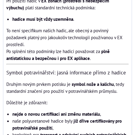
Při použití hadic v
EX zónách (prostředí s nebezpečím
výbuchu)
platí standardní technická podmínka:
hadice musí být vždy uzemněna
.
To není specifikum našich hadic, ale obecný a povinný
požadavek platný pro jakoukoliv technologii používanou v EX
prostředí.
Po splnění této podmínky lze hadici považovat za
plně
antistatickou a bezpečnou i pro EX aplikace
.
Symbol potravinářství: jasná informace přímo z hadice
Druhým novým prvkem potisku je
symbol nože a kalichu
, tedy
standardní značení pro použití v potravinářském průmyslu.
Důležité je zdůraznit:
nejde o novou certifikaci ani změnu materiálu
,
naše polyuretanové hadice byly
již dříve certifikovány pro
potravinářské použití
,
konkrétně pro
transport a odsávání suchých potravinářských