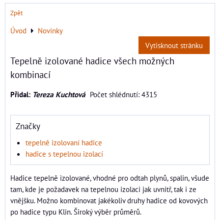
Zpět
Úvod
Novinky
Vytisknout stránku
Tepelně izolované hadice všech možných
kombinací
Přidal:
Tereza Kuchtová
Počet shlédnutí: 4315
Značky
tepelně izolovaní hadice
hadice s tepelnou izolací
Hadice tepelně izolované, vhodné pro odtah plynů, spalin, všude
tam, kde je požadavek na tepelnou izolaci jak uvnitř, tak i ze
vnějšku. Možno kombinovat jakékoliv druhy hadice od kovových
po hadice typu Klin. Široký výběr průměrů.