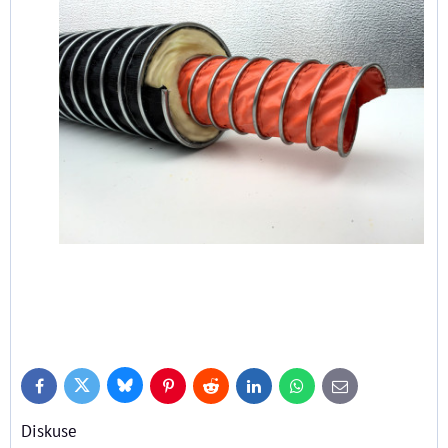
Bluesky
Twitter
Facebook
Pinterest
Reddit
LinkedIn
WhatsApp
E-
mail
Diskuse