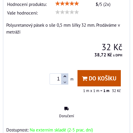
Hodnocení produktu:
5
/
5
(
2
x)
Vaše hodnocení:
Polyuretanový pásek o síle 0,5 mm šířky 32 mm. Prodáváme v
metráži
32 Kč
38,72 Kč
s DPH
DO KOŠÍKU
m
1
m x 1 m =
1
m
32 Kč
Doručení
Dostupnost:
Na externím skladě (2-5 prac. dní)