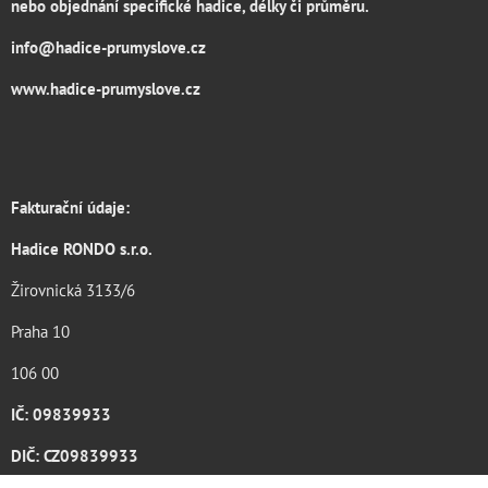
nebo objednání specifické hadice, délky či průměru.
info@hadice-prumyslove.cz
www.hadice-prumyslove.cz
Fakturační údaje:
Hadice RONDO s.r.o.
Žirovnická 3133/6
Praha 10
106 00
IČ: 09839933
DIČ: CZ09839933