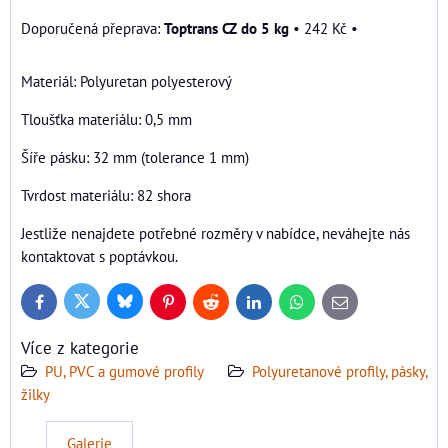
Toptrans CZ do 5 kg
•
242 Kč
•
Materiál: Polyuretan polyesterový
Tloušťka materiálu: 0,5 mm
Šíře pásku: 32 mm (tolerance 1 mm)
Tvrdost materiálu: 82 shora
Jestliže nenajdete potřebné rozměry v nabídce, neváhejte nás
kontaktovat s poptávkou.
Bluesky
Twitter
Facebook
Pinterest
Reddit
LinkedIn
WhatsApp
E-
mail
Více z kategorie
PU, PVC a gumové profily
Polyuretanové profily, pásky,
žilky
Galerie