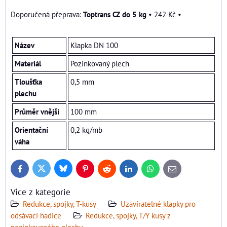
Toptrans CZ do 5 kg
•
242 Kč
•
Název
Klapka DN 100
Materiál
Pozinkovaný plech
Tloušťka
0,5 mm
plechu
Průměr vnější
100 mm
Orientační
0,2 kg/mb
váha
Bluesky
Twitter
Facebook
Pinterest
Reddit
LinkedIn
WhatsApp
E-
mail
Více z kategorie
Redukce, spojky, T-kusy
Uzavíratelné klapky pro
odsávací hadice
Redukce, spojky, T/Y kusy z
pozinkovaného plechu