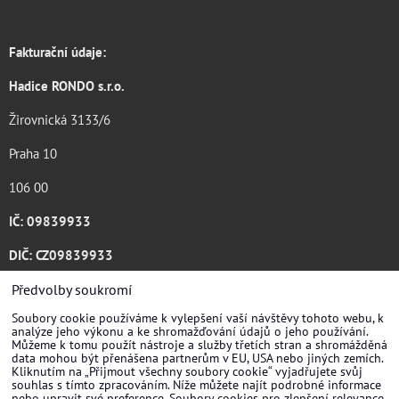
Fakturační údaje:
Hadice RONDO s.r.o.
Žirovnická 3133/6
Praha 10
106 00
IČ: 09839933
DIČ: CZ09839933
Katalog ke stažení .pdf
Předvolby soukromí
Soubory cookie používáme k vylepšení vaší návštěvy tohoto webu, k
analýze jeho výkonu a ke shromažďování údajů o jeho používání.
Můžeme k tomu použít nástroje a služby třetích stran a shromážděná
data mohou být přenášena partnerům v EU, USA nebo jiných zemích.
Kliknutím na „Přijmout všechny soubory cookie“ vyjadřujete svůj
souhlas s tímto zpracováním. Níže můžete najít podrobné informace
nebo upravit své preference. Soubory cookies pro zlepšení relevance