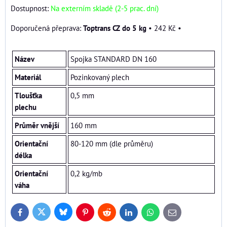
Dostupnost:
Na externím skladě (2-5 prac. dní)
Toptrans CZ do 5 kg
•
242 Kč
•
Název
Spojka STANDARD DN 160
Materiál
Pozinkovaný plech
Tloušťka
0,5 mm
plechu
Průměr vnější
160 mm
Orientační
80-120 mm (dle průměru)
délka
Orientační
0,2 kg/mb
váha
Bluesky
Twitter
Facebook
Pinterest
Reddit
LinkedIn
WhatsApp
E-
mail