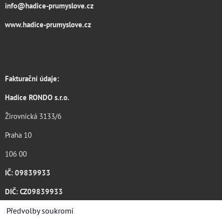
info@hadice-prumyslove.cz
www.hadice-prumyslove.cz
Fakturační údaje:
Hadice RONDO s.r.o.
Žirovnická 3133/6
Praha 10
106 00
IČ: 09839933
DIČ: CZ09839933
Katalog ke stažení .pdf
Předvolby soukromí