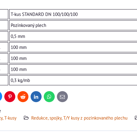
T-kus STANDARD DN 100/100/100
Pozinkovaný plech
0,5 mm
1
100 mm
2
100 mm
3
100 mm
0,3 kg/mb
uesky
Pinterest
Reddit
LinkedIn
WhatsApp
E-
mail
e
y, T-kusy
Redukce, spojky, T/Y kusy z pozinkovaného plechu