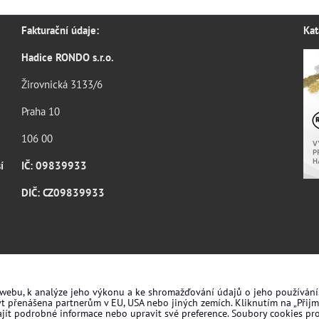
Fakturační údaje:
Kat
Hadice RONDO s.r.o.
Žirovnická 3133/6
Praha 10
106 00
í
IČ: 09839933
DIČ: CZ09839933
 webu, k analýze jeho výkonu a ke shromažďování údajů o jeho používán
ýt přenášena partnerům v EU, USA nebo jiných zemích. Kliknutím na „Přij
ajít podrobné informace nebo upravit své preference. Soubory cookies pr