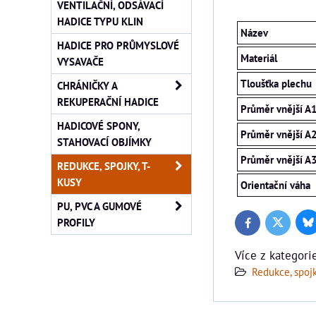
VENTILAČNÍ, ODSÁVACÍ
HADICE TYPU KLIN
Název
HADICE PRO PRŮMYSLOVÉ
Materiál
VYSAVAČE
Tloušťka plechu
CHRÁNIČKY A
REKUPERAČNÍ HADICE
Průměr vnější A
HADICOVÉ SPONY,
Průměr vnější A
STAHOVACÍ OBJÍMKY
Průměr vnější A
REDUKCE, SPOJKY, T-
KUSY
Orientační váha
PU, PVC A GUMOVÉ
PROFILY
Bl
Twitter
Facebook
Více z kategori
Redukce, spojk