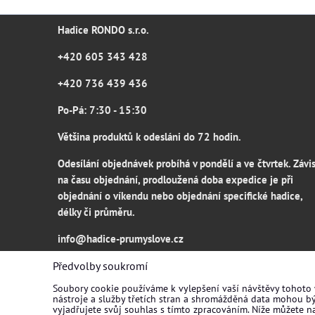
Hadice RONDO s.r.o.
+420 605 343 428
+420 736 439 436
Po-Pá: 7:30 - 15:30
Většina produktů k odesláni do 72 hodin.
Odesílání objednávek probíhá v pondělí a ve čtvrtek. Závis
na času objednání, prodloužená doba expedice je při
objednání o víkendu nebo objednání specifické hadice,
délky či průměru.
info@hadice-prumyslove.cz
www.hadice-prumyslove.cz
Předvolby soukromí
Soubory cookie používáme k vylepšení vaší návštěvy tohoto
nástroje a služby třetích stran a shromážděná data mohou b
vyjadřujete svůj souhlas s tímto zpracováním. Níže můžete n