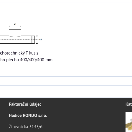
chotechnický T-kus z
ého plechu 400/400/400 mm
Fakturační údaje:
Kat
Hadice RONDO s.r.o.
Žirovnická 3133/6