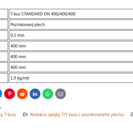
T-kus STANDARD DN 400/400/400
Pozinkovaný plech
0,5 mm
1
400 mm
2
400 mm
3
400 mm
1,9 kg/mb
uesky
Pinterest
Reddit
LinkedIn
WhatsApp
E-
mail
e
y, T-kusy
Redukce, spojky, T/Y kusy z pozinkovaného plechu