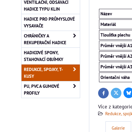
VENTILAČNÍ, ODSÁVACÍ
HADICE TYPU KLIN
Název
HADICE PRO PRŮMYSLOVÉ
Materiál
VYSAVAČE
Tloušťka plechu
CHRÁNIČKY A
REKUPERAČNÍ HADICE
Průměr vnější A
HADICOVÉ SPONY,
Průměr vnější A
STAHOVACÍ OBJÍMKY
Průměr vnější A
REDUKCE, SPOJKY, T-
KUSY
Orientační váha
PU, PVC A GUMOVÉ
PROFILY
Bl
Twitter
Facebook
Více z kategori
Redukce, spojk
Galerie