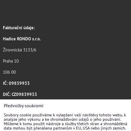
Fakturační údaje:
Hadice RONDO s.r.o.
Žirovnická 3133/6
Praha 10
106 00
IČ: 09839933
DIČ: CZ09839933
Katalog ke stažení .pdf
Předvolby soukromí
Soubory cookie používáme k vylepšení vaší návštěvy tohoto webu, k
analýze jeho výkonu a ke shromažďování údajů o jeho používání.
Můžeme k tomu použít nástroje a služby třetích stran a shromážděná
data mohou být přenášena partnerům v EU, USA nebo jiných zemích.