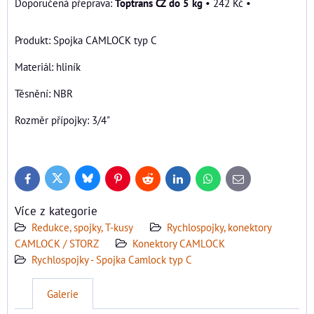
Toptrans CZ do 5 kg
•
242 Kč
•
Produkt: Spojka CAMLOCK typ C
Materiál: hliník
Těsnění: NBR
Rozměr přípojky: 3/4"
Bluesky
Twitter
Facebook
Pinterest
Reddit
LinkedIn
WhatsApp
E-
mail
Více z kategorie
Redukce, spojky, T-kusy
Rychlospojky, konektory
CAMLOCK / STORZ
Konektory CAMLOCK
Rychlospojky - Spojka Camlock typ C
Galerie