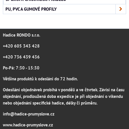
PU, PVC A GUMOVÉ PROFILY
Hadice RONDO s.r.o.
+420 605 343 428
+420 736 439 436
Po-Pá: 7:30 - 15:30
Většina produktů k odesláni do 72 hodin.
Odesílání objednávek probíhá v pondělí a ve čtvrtek. Závisí na času
objednání, prodloužená doba expedice je při objednání o víkendu
nebo objednání specifické hadice, délky či průměru.
info@hadice-prumyslove.cz
www.hadice-prumyslove.cz