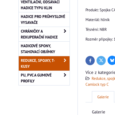
VENTILAČNÍ, ODSÁVACÍ
HADICE TYPU KLIN
Produkt: Spojka 
HADICE PRO PRŮMYSLOVÉ
Materiál: hliník
VYSAVAČE
Těsnění: NBR
CHRÁNIČKY A
REKUPERAČNÍ HADICE
Rozměr přípojky: 
HADICOVÉ SPONY,
STAHOVACÍ OBJÍMKY
REDUKCE, SPOJKY, T-
Bl
Twitter
Facebook
KUSY
Více z kategori
PU, PVC A GUMOVÉ
Redukce, spojk
PROFILY
Camlock typ C
Galerie
Galerie