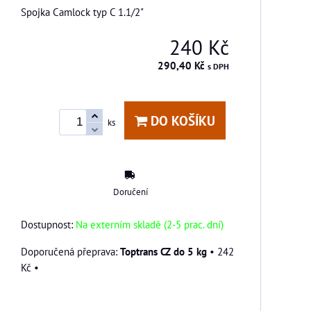
Spojka Camlock typ C 1.1/2"
240 Kč
290,40 Kč
s DPH
DO KOŠÍKU
ks
Doručení
Dostupnost:
Na externím skladě (2-5 prac. dní)
Toptrans CZ do 5 kg
•
242
Kč
•