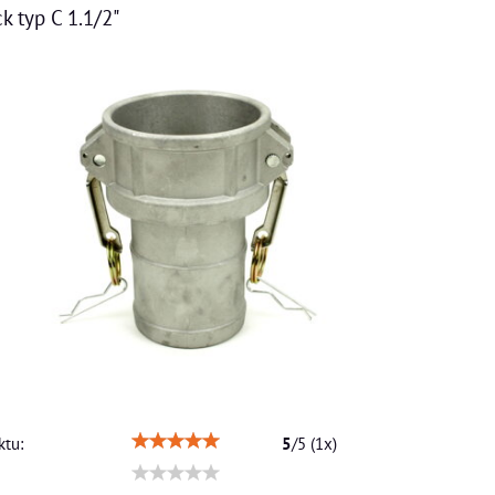
k typ C 1.1/2"
tu:
5
/
5
(
1
x)