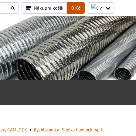
Nákupní košík
0 Kč
tory CAMLOCK
Rychlospojky - Spojka Camlock typ C