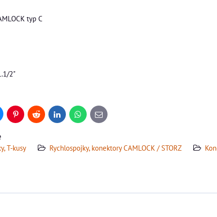
CAMLOCK typ C
1.1/2"
uesky
Pinterest
Reddit
LinkedIn
WhatsApp
E-
mail
e
y, T-kusy
Rychlospojky, konektory CAMLOCK / STORZ
Kon