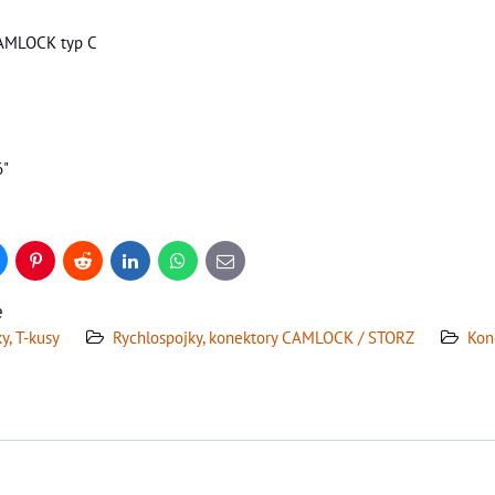
CAMLOCK typ C
6"
uesky
Pinterest
Reddit
LinkedIn
WhatsApp
E-
mail
e
y, T-kusy
Rychlospojky, konektory CAMLOCK / STORZ
Kon