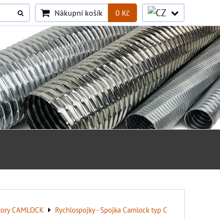
Nákupní košík
0 Kč
tory CAMLOCK
Rychlospojky - Spojka Camlock typ C