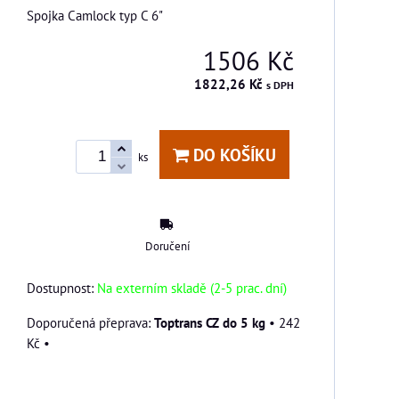
Spojka Camlock typ C 6"
1506 Kč
1822,26 Kč
s DPH
DO KOŠÍKU
ks
Doručení
Dostupnost:
Na externím skladě (2-5 prac. dní)
Toptrans CZ do 5 kg
•
242
Kč
•