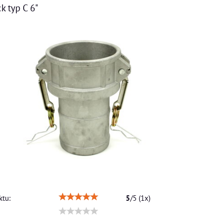
k typ C 6"
tu:
5
/
5
(
1
x)