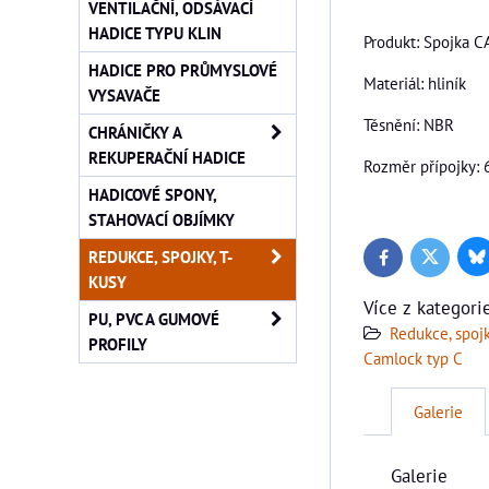
VENTILAČNÍ, ODSÁVACÍ
HADICE TYPU KLIN
Produkt: Spojka 
HADICE PRO PRŮMYSLOVÉ
Materiál: hliník
VYSAVAČE
Těsnění: NBR
CHRÁNIČKY A
REKUPERAČNÍ HADICE
Rozměr přípojky: 
HADICOVÉ SPONY,
STAHOVACÍ OBJÍMKY
REDUKCE, SPOJKY, T-
Bl
Twitter
Facebook
KUSY
Více z kategori
PU, PVC A GUMOVÉ
Redukce, spojk
PROFILY
Camlock typ C
Galerie
Galerie