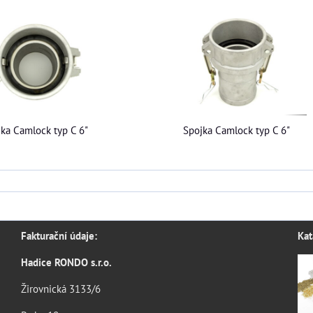
ka Camlock typ C 6"
Spojka Camlock typ C 6"
Fakturační údaje:
Kat
Hadice RONDO s.r.o.
Žirovnická 3133/6