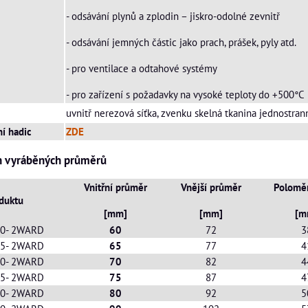
- odsávání plynů a zplodin – jiskro-odolné zevnitř
- odsávání jemných částic jako prach, prášek, pyly atd.
- pro ventilace a odtahové systémy
- pro zařízení s požadavky na vysoké teploty do +500°C
uvnitř nerezová síťka, zvenku skelná tkanina jednostran
í hadic
ZDE
h vyráběných průměrů
Vnitřní průměr
Vnější průměr
Polomě
duktu
[mm]
[mm]
[m
60- 2WARD
60
72
3
65- 2WARD
65
77
4
70- 2WARD
70
82
4
75- 2WARD
75
87
4
80- 2WARD
80
92
5