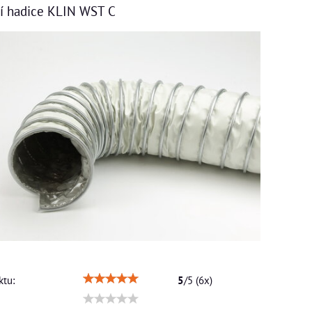
í hadice KLIN WST C
tu:
5
/
5
(
6
x)