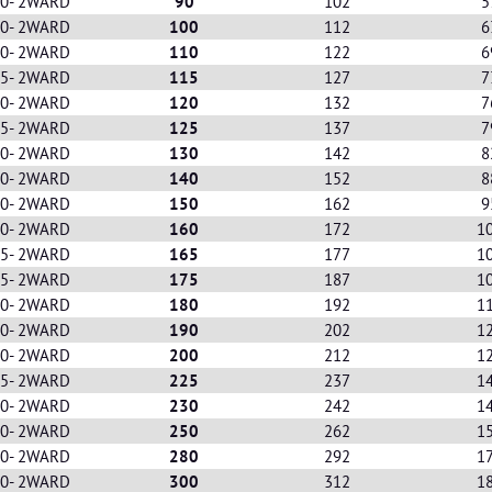
90- 2WARD
90
102
5
00- 2WARD
100
112
6
10- 2WARD
110
122
6
15- 2WARD
115
127
7
20- 2WARD
120
132
7
25- 2WARD
125
137
7
30- 2WARD
130
142
8
40- 2WARD
140
152
8
50- 2WARD
150
162
9
60- 2WARD
160
172
1
65- 2WARD
165
177
1
75- 2WARD
175
187
1
80- 2WARD
180
192
1
90- 2WARD
190
202
1
00- 2WARD
200
212
1
25- 2WARD
225
237
1
30- 2WARD
230
242
1
50- 2WARD
250
262
1
80- 2WARD
280
292
1
00- 2WARD
300
312
1