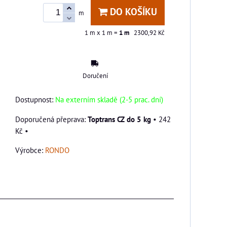
DO KOŠÍKU
m
1
m x 1 m =
1
m
2300,92 Kč
Doručení
Dostupnost:
Na externím skladě (2-5 prac. dní)
Toptrans CZ do 5 kg
•
242
Kč
•
Výrobce:
RONDO