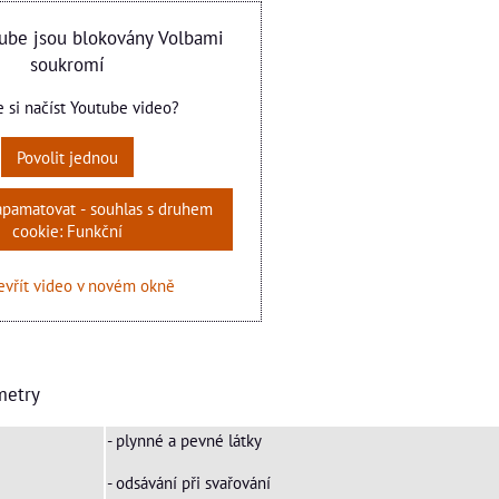
ube jsou blokovány Volbami
soukromí
e si načíst Youtube video?
Povolit jednou
zapamatovat - souhlas s druhem
cookie: Funkční
vřít video v novém okně
metry
- plynné a pevné látky
- odsávání při svařování