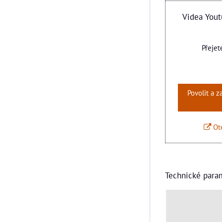
Videa Yout
Přejet
Povolit a 
Ote
Technické para