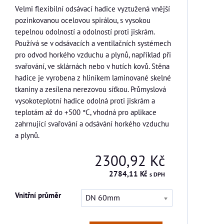
Velmi flexibilní odsávací hadice vyztužená vnější
pozinkovanou ocelovou spirálou, s vysokou
tepelnou odolností a odolností proti jiskrám.
Používá se v odsávacích a ventilačních systémech
pro odvod horkého vzduchu a plynů, například při
svařování, ve sklárnách nebo v hutích kovů. Stěna
hadice je vyrobena z hliníkem laminované skelné
tkaniny a zesílena nerezovou síťkou. Průmyslová
vysokoteplotní hadice odolná proti jiskrám a
teplotám až do +500 °C, vhodná pro aplikace
zahrnující svařování a odsávání horkého vzduchu
a plynů.
2300,92 Kč
2784,11 Kč
s DPH
Vnitřní průměr
DN 60mm