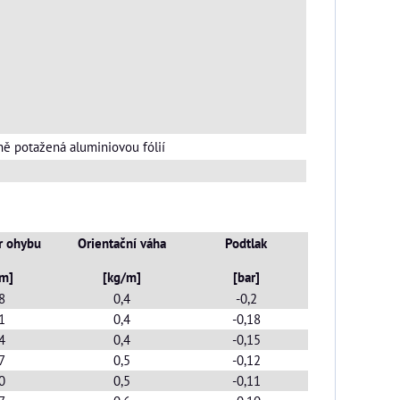
ně potažená aluminiovou fólií
r ohybu
Orientační váha
Podtlak
m]
[kg/m]
[bar]
8
0,4
-0,2
1
0,4
-0,18
4
0,4
-0,15
7
0,5
-0,12
0
0,5
-0,11