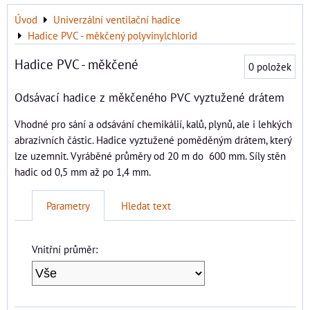
Úvod
Univerzální ventilační hadice
Hadice PVC - měkčený polyvinylchlorid
Hadice PVC - měkčené
0
položek
Odsávací hadice z měkčeného PVC vyztužené drátem
Vhodné pro sání a odsávání chemikálií, kalů, plynů, ale i lehkých
abrazivních částic. Hadice vyztužené poměděným drátem, který
lze uzemnit. Vyráběné průměry od 20 m do 600 mm. Síly stěn
hadic od 0,5 mm až po 1,4 mm.
Parametry
Hledat text
Vnitřní průměr: