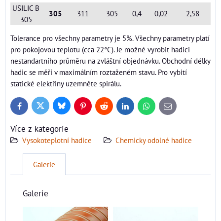
USILIC B
305
311
305
0,4
0,02
2,58
305
Tolerance pro všechny parametry je 5%. Všechny parametry platí
pro pokojovou teplotu (cca 22°C). Je možné vyrobit hadici
nestandartního průměru na zvláštní objednávku. Obchodní délky
hadic se měří v maximálním roztaženém stavu. Pro vybití
statické elektřiny uzemněte spirálu.
Bluesky
Twitter
Facebook
Pinterest
Reddit
LinkedIn
WhatsApp
E-
mail
Více z kategorie
Vysokoteplotní hadice
Chemicky odolné hadice
Galerie
Galerie