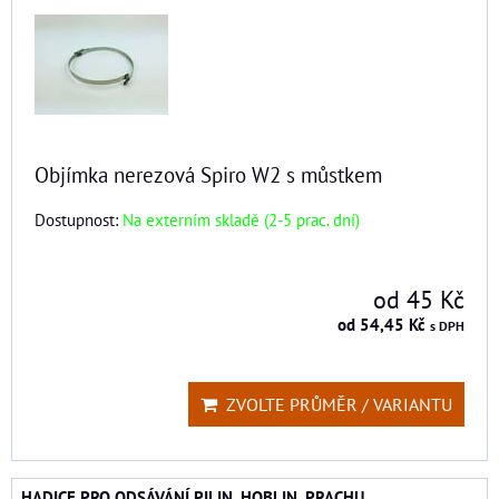
Objímka nerezová Spiro W2 s můstkem
Dostupnost:
Na externím skladě (2-5 prac. dní)
od 45 Kč
od 54,45 Kč
s DPH
ZVOLTE PRŮMĚR / VARIANTU
HADICE PRO ODSÁVÁNÍ PILIN, HOBLIN, PRACHU