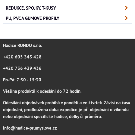
REDUKCE, SPOJKY, T-KUSY
PU, PVC A GUMOVÉ PROFILY
Hadice RONDO s.r.o.
+420 605 343 428
+420 736 439 436
Po-Pá: 7:30 - 15:30
Většina produktů k odesláni do 72 hodin.
Odesílání objednávek probíhá v pondělí a ve čtvrtek. Závisí na času
objednání, prodloužená doba expedice je při objednání o víkendu
nebo objednání specifické hadice, délky či průměru.
info@hadice-prumyslove.cz