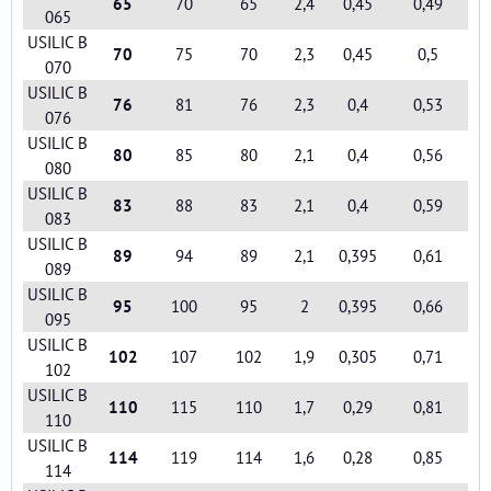
65
70
65
2,4
0,45
0,49
065
USILIC B
70
75
70
2,3
0,45
0,5
070
USILIC B
76
81
76
2,3
0,4
0,53
076
USILIC B
80
85
80
2,1
0,4
0,56
080
USILIC B
83
88
83
2,1
0,4
0,59
083
USILIC B
89
94
89
2,1
0,395
0,61
089
USILIC B
95
100
95
2
0,395
0,66
095
USILIC B
102
107
102
1,9
0,305
0,71
102
USILIC B
110
115
110
1,7
0,29
0,81
110
USILIC B
114
119
114
1,6
0,28
0,85
114