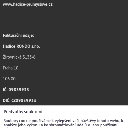
www.hadice-prumyslove.cz
Fakturační údaje:
Hadice RONDO s.r.o.
Žirovnická 3133/6
Praha 10
106 00
IČ: 09839933
DIČ: CZ09839933
Katalog ke stažení .pdf
Předvolby soukromí
Soubory cookie používáme k vylepšení vaší návštěvy tohoto webu, k
analýze jeho výkonu a ke shromažďování údajů o jeho používání.