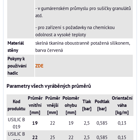
- v gumárenském průmyslu pro sušičky granulátů
atd.
- pro zařízení s požadavky na chemickou
odolnost a vysoké teploty
Materiál
skelná tkanina oboustranně potažená silikonem,
stěny
barva červená
Pokyny k
používání
ZDE
hadic
Parametry všech vyráběných průměrů
Průměr
Průměr
Poloměr
Orientační
Kod
Tlak
Podtlak
vnitřní
vnější
ohybu
váha
produktu
[bar]
[bar]
[mm]
[mm]
[mm]
[kg/m]
USILIC B
19
22
19
2,5
0,585
0,13
019
USILIC B
22
25
22
2,5
0,585
0,15