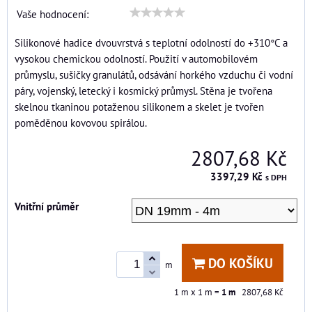
Vaše hodnocení:
Silikonové hadice dvouvrstvá s teplotní odolností do +310°C a
vysokou chemickou odolností. Použití v automobilovém
průmyslu, sušičky granulátů, odsávání horkého vzduchu či vodní
páry, vojenský, letecký i kosmický průmysl. Stěna je tvořena
skelnou tkaninou potaženou silikonem a skelet je tvořen
poměděnou kovovou spirálou.
2807,68 Kč
3397,29 Kč
s DPH
Vnitřní průměr
DO KOŠÍKU
m
1
m x 1 m =
1
m
2807,68 Kč