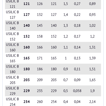
USILIC B
121
126
121
1,5
0,27
0,89
121
USILIC B
127
132
127
1,4
0,22
0,93
127
USILIC B
140
145
140
1,3
0,18
1,02
140
USILIC B
152
158
152
1,2
0,17
1,2
152
USILIC B
160
166
160
1,1
0,14
1,31
160
USILIC B
165
171
165
1
0,13
1,39
165
USILIC B
180
186
180
0,9
0,11
1,51
180
USILIC B
203
209
203
0,7
0,09
1,65
203
USILIC B
229
235
229
0,5
0,058
1,9
229
USILIC B
254
260
254
0,4
0,04
2,14
254