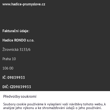
www.hadice-prumyslove.cz
Fakturační údaje:
Hadice RONDO s.r.o.
Žirovnická 3133/6
Praha 10
106 00
IČ: 09839933
DIČ: CZ09839933
Katalog ke stažení .pdf
Předvolby soukromí
Soubory cookie používáme k vylepšení vaší návštěvy tohoto webu, k
analýze jeho výkonu a ke shromažďování údajů o jeho používání.