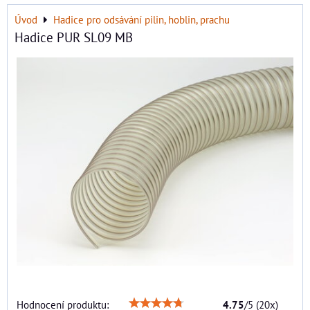
Úvod
Hadice pro odsávání pilin, hoblin, prachu
Hadice PUR SL09 MB
Hodnocení produktu:
4.75
/
5
(
20
x)