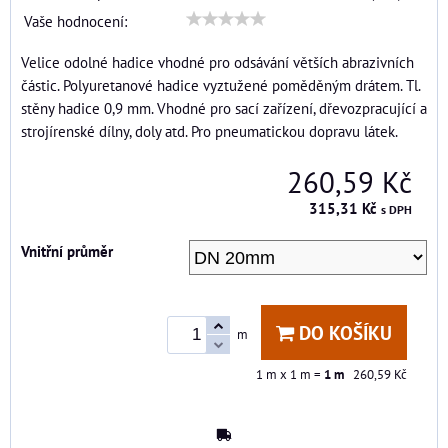
Vaše hodnocení:
Velice odolné hadice vhodné pro odsávání větších abrazivních
částic. Polyuretanové hadice vyztužené poměděným drátem. Tl.
stěny hadice 0,9 mm. Vhodné pro sací zařízení, dřevozpracující a
strojírenské dílny, doly atd. Pro pneumatickou dopravu látek.
260,59 Kč
315,31 Kč
s DPH
Vnitřní průměr
DO KOŠÍKU
m
1
m x 1 m =
1
m
260,59 Kč