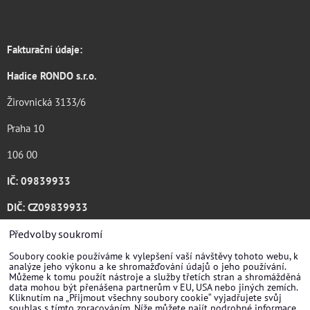
Fakturační údaje:
Hadice RONDO s.r.o.
Žirovnická 3133/6
Praha 10
106 00
IČ: 09839933
DIČ: CZ09839933
Katalog ke stažení .pdf
Předvolby soukromí
Soubory cookie používáme k vylepšení vaší návštěvy tohoto webu, k
analýze jeho výkonu a ke shromažďování údajů o jeho používání.
Můžeme k tomu použít nástroje a služby třetích stran a shromážděná
data mohou být přenášena partnerům v EU, USA nebo jiných zemích.
Kliknutím na „Přijmout všechny soubory cookie“ vyjadřujete svůj
souhlas s tímto zpracováním. Níže můžete najít podrobné informace