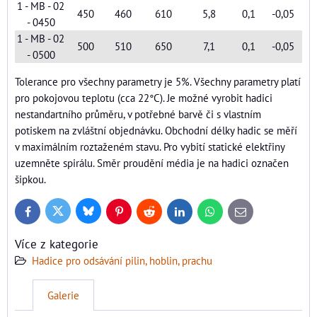
1 - MB - 02
450
460
610
5,8
0,1
-0,05
- 0450
1 - MB - 02
500
510
650
7,1
0,1
-0,05
- 0500
Tolerance pro všechny parametry je 5%. Všechny parametry platí
pro pokojovou teplotu (cca 22°C). Je možné vyrobit hadici
nestandartního průměru, v potřebné barvě či s vlastním
potiskem na zvláštní objednávku. Obchodní délky hadic se měří
v maximálním roztaženém stavu. Pro vybití statické elektřiny
uzemněte spirálu. Směr proudění média je na hadici označen
šipkou.
Bluesky
Twitter
Facebook
Pinterest
Reddit
LinkedIn
WhatsApp
E-
mail
Více z kategorie
Hadice pro odsávání pilin, hoblin, prachu
Galerie