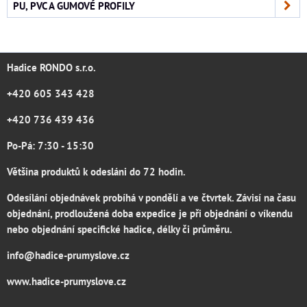
PU, PVC A GUMOVÉ PROFILY
Hadice RONDO s.r.o.
+420 605 343 428
+420 736 439 436
Po-Pá: 7:30 - 15:30
Většina produktů k odesláni do 72 hodin.
Odesílání objednávek probíhá v pondělí a ve čtvrtek. Závisí na času
objednání, prodloužená doba expedice je při objednání o víkendu
nebo objednání specifické hadice, délky či průměru.
info@hadice-prumyslove.cz
www.hadice-prumyslove.cz