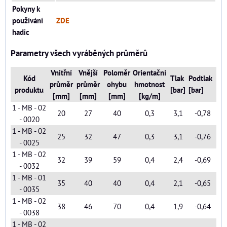
Pokyny k
používání
ZDE
hadic
Parametry všech vyráběných průměrů
Vnitřní
Vnější
Poloměr
Orientační
Kód
Tlak
Podtlak
průměr
průměr
ohybu
hmotnost
produktu
[bar]
[bar]
[mm]
[mm]
[mm]
[kg/m]
1 - MB - 02
20
27
40
0,3
3,1
-0,78
- 0020
1 - MB - 02
25
32
47
0,3
3,1
-0,76
- 0025
1 - MB - 02
32
39
59
0,4
2,4
-0,69
- 0032
1 - MB - 01
35
40
40
0,4
2,1
-0,65
- 0035
1 - MB - 02
38
46
70
0,4
1,9
-0,64
- 0038
1 - MB - 02